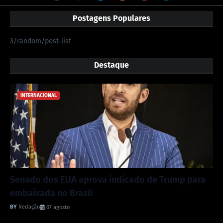
Postagens Populares
3/random/post-list
Destaque
INTERNACIONAL
Senado dos EUA aprova indicado de Trump para
embaixada no Brasil
Redação
07 agosto