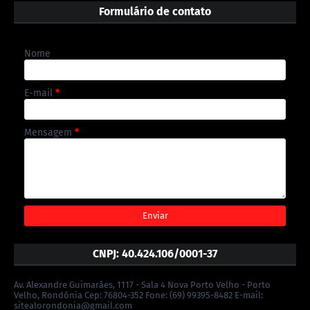
Formulário de contato
Nome
E-mail
*
Mensagem
*
CNPJ: 40.424.106/0001-37
Av. Alexandre Guimarães, 1117 - Sala 4 Nova Porto Velho - Porto
Velho, Rondônia Cep: 76804-352 Fone: (69) 99395-8482 E-mail:
sitealorondonia@gmail.com