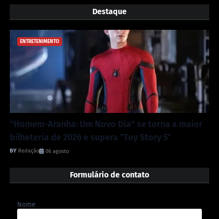
Destaque
ENTRETENIMENTO
"Homem-Aranha: Um Novo Dia" se torna a maior
bilheteria de 2026 e supera "Toy Story 5"
Redação
06 agosto
Formulário de contato
Nome