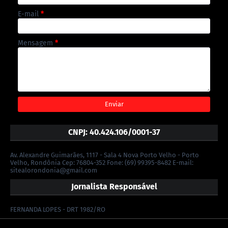
E-mail
*
Mensagem
*
CNPJ: 40.424.106/0001-37
Av. Alexandre Guimarães, 1117 - Sala 4 Nova Porto Velho - Porto
Velho, Rondônia Cep: 76804-352 Fone: (69) 99395-8482 E-mail:
sitealorondonia@gmail.com
Jornalista Responsável
FERNANDA LOPES - DRT 1982/RO