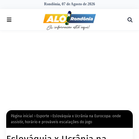
Rondônia, 07 de Agosto de 2026
Página inicial
Esporte
Eslováquia x Ucrânia na Eurocopa: onde
assistir, horário e prováveis escalações do jogo
Eslováquia x Ucrânia na