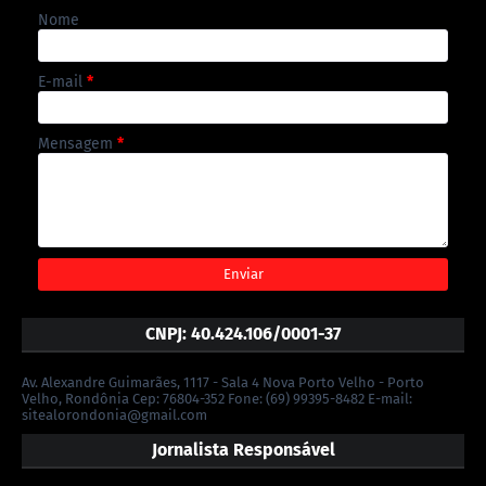
Nome
E-mail
*
Mensagem
*
CNPJ: 40.424.106/0001-37
Av. Alexandre Guimarães, 1117 - Sala 4 Nova Porto Velho - Porto
Velho, Rondônia Cep: 76804-352 Fone: (69) 99395-8482 E-mail:
sitealorondonia@gmail.com
Jornalista Responsável