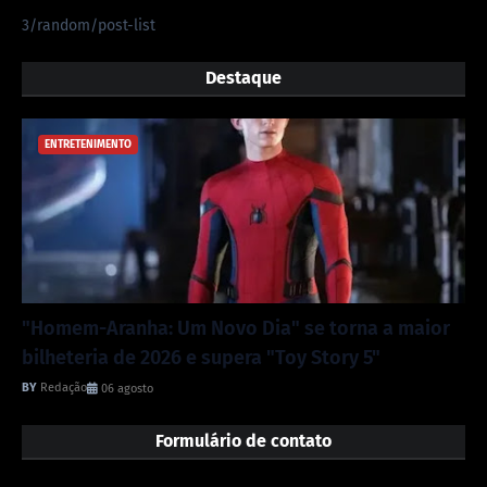
3/random/post-list
Destaque
ENTRETENIMENTO
"Homem-Aranha: Um Novo Dia" se torna a maior
bilheteria de 2026 e supera "Toy Story 5"
Redação
06 agosto
Formulário de contato