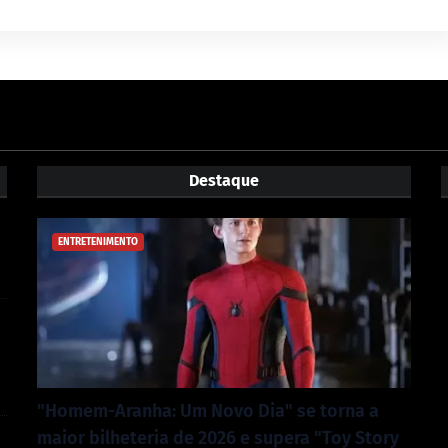
Destaque
ENTRETENIMENTO
"Homem-Aranha: Um Novo Dia" se torna a
maior bilheteria de 2026 e supera "Toy Story