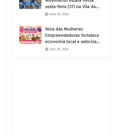
Movimento estará nesta
sexta-feira (31) na Vila da
Penha e sábado (1º) em
Julho 30, 2026
Abunã
Feira das Mulheres
Empreendedoras fortalece
economia local e valoriza
produção feminina no
Julho 01, 2026
Projeto Joana D’Arc