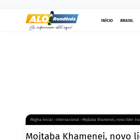
INÍCIO
BRASIL
Página inicial
Internacional
Mojtaba Khamenei, novo líder iran
Mojtaba Khamenei, novo líd