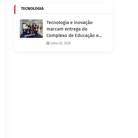
TECNOLOGIA
Tecnologia e inovação
marcam entrega do
Complexo de Educação e
Fiscalização de Trânsito
Julho 02, 2026
nesta quinta-feira, 2