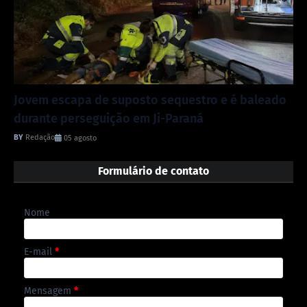
Jovem escapa de suposto sequestro e é baleado
durante perseguição em Ji-Paraná
Redação
05 agosto
Formulário de contato
Nome
E-mail
*
Mensagem
*