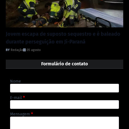
Jovem escapa de suposto sequestro e é baleado
durante perseguição em Ji-Paraná
Redação
05 agosto
Formulário de contato
Nome
E-mail
*
Mensagem
*