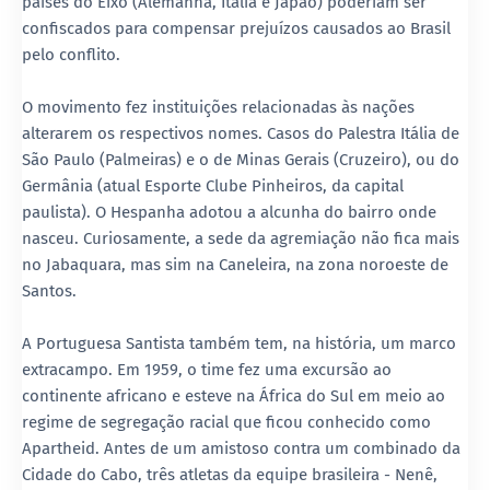
países do Eixo (Alemanha, Itália e Japão) poderiam ser
confiscados para compensar prejuízos causados ao Brasil
pelo conflito.
O movimento fez instituições relacionadas às nações
alterarem os respectivos nomes. Casos do Palestra Itália de
São Paulo (Palmeiras) e o de Minas Gerais (Cruzeiro), ou do
Germânia (atual Esporte Clube Pinheiros, da capital
paulista). O Hespanha adotou a alcunha do bairro onde
nasceu. Curiosamente, a sede da agremiação não fica mais
no Jabaquara, mas sim na Caneleira, na zona noroeste de
Santos.
A Portuguesa Santista também tem, na história, um marco
extracampo. Em 1959, o time fez uma excursão ao
continente africano e esteve na África do Sul em meio ao
regime de segregação racial que ficou conhecido como
Apartheid. Antes de um amistoso contra um combinado da
Cidade do Cabo, três atletas da equipe brasileira - Nenê,