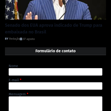
Senado dos EUA aprova indicado de Trump para
embaixada no Brasil
Redação
07 agosto
Formulário de contato
Nome
E-mail
*
Mensagem
*