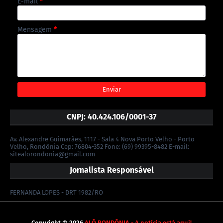
E-mail
*
Mensagem
*
CNPJ: 40.424.106/0001-37
Av. Alexandre Guimarães, 1117 - Sala 4 Nova Porto Velho - Porto
Velho, Rondônia Cep: 76804-352 Fone: (69) 99395-8482 E-mail:
sitealorondonia@gmail.com
Jornalista Responsável
FERNANDA LOPES - DRT 1982/RO
Copyright ©
2026
ALÔ RONDÔNIA - A notícia está aqui!