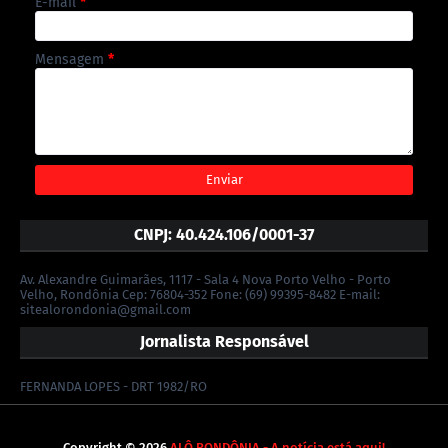
E-mail
*
Mensagem
*
CNPJ: 40.424.106/0001-37
Av. Alexandre Guimarães, 1117 - Sala 4 Nova Porto Velho - Porto
Velho, Rondônia Cep: 76804-352 Fone: (69) 99395-8482 E-mail:
sitealorondonia@gmail.com
Jornalista Responsável
FERNANDA LOPES - DRT 1982/RO
Copyright ©
2026
ALÔ RONDÔNIA - A notícia está aqui!