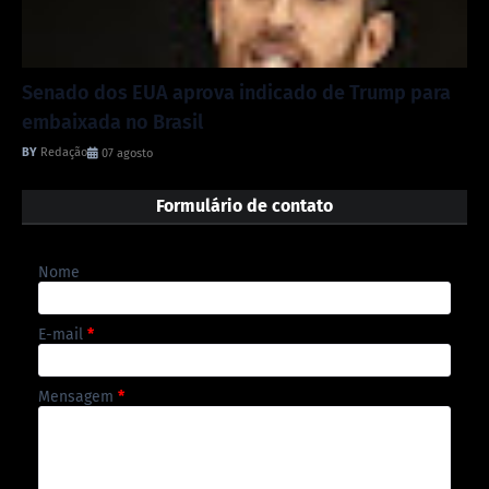
Senado dos EUA aprova indicado de Trump para
embaixada no Brasil
Redação
07 agosto
Formulário de contato
Nome
E-mail
*
Mensagem
*