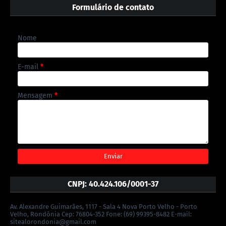
Formulário de contato
Nome
E-mail
*
Mensagem
*
CNPJ: 40.424.106/0001-37
Av. Alexandre Guimarães, 1117 - Sala 4 Nova Porto Velho - Porto
Velho, Rondônia Cep: 76804-352 Fone: (69) 99395-8482 E-mail:
sitealorondonia@gmail.com