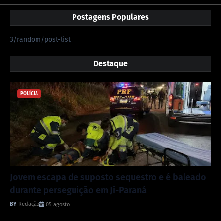
Postagens Populares
3/random/post-list
Destaque
POLÍCIA
Jovem escapa de suposto sequestro e é baleado
durante perseguição em Ji-Paraná
Redação
05 agosto