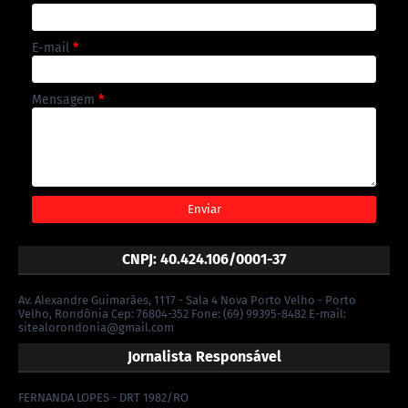
E-mail
*
Mensagem
*
CNPJ: 40.424.106/0001-37
Av. Alexandre Guimarães, 1117 - Sala 4 Nova Porto Velho - Porto
Velho, Rondônia Cep: 76804-352 Fone: (69) 99395-8482 E-mail:
sitealorondonia@gmail.com
Jornalista Responsável
FERNANDA LOPES - DRT 1982/RO