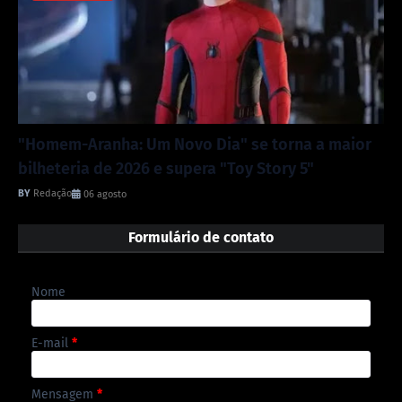
"Homem-Aranha: Um Novo Dia" se torna a maior
bilheteria de 2026 e supera "Toy Story 5"
Redação
06 agosto
Formulário de contato
Nome
E-mail
*
Mensagem
*