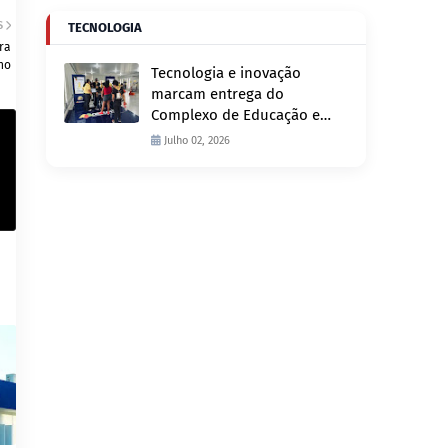
S
TECNOLOGIA
ra
ho
Tecnologia e inovação
marcam entrega do
Complexo de Educação e
Fiscalização de Trânsito
Julho 02, 2026
nesta quinta-feira, 2