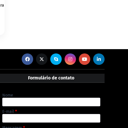
ara
Formulário de contato
Nome
E-mail
*
Mensagem
*