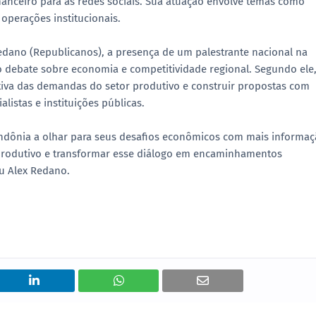
anceiro para as redes sociais. Sua atuação envolve temas como
operações institucionais.
edano (Republicanos), a presença de um palestrante nacional na
do debate sobre economia e competitividade regional. Segundo ele
ativa das demandas do setor produtivo e construir propostas com
listas e instituições públicas.
ndônia a olhar para seus desafios econômicos com mais informa
 produtivo e transformar esse diálogo em encaminhamentos
u Alex Redano.