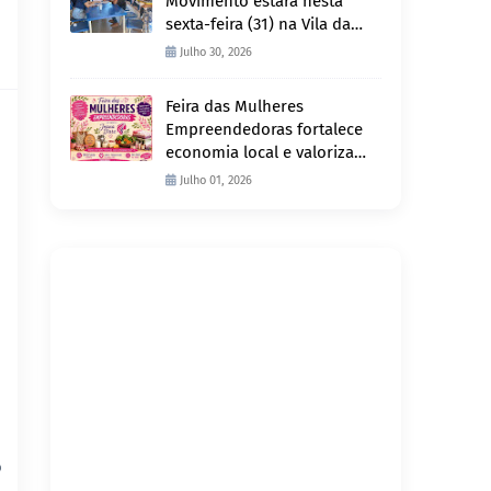
Movimento estará nesta
sexta-feira (31) na Vila da
Penha e sábado (1º) em
Julho 30, 2026
Abunã
Feira das Mulheres
Empreendedoras fortalece
economia local e valoriza
produção feminina no
Julho 01, 2026
Projeto Joana D’Arc
o