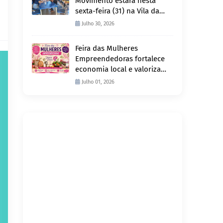
Movimento estará nesta
sexta-feira (31) na Vila da
Penha e sábado (1º) em
Julho 30, 2026
Abunã
Feira das Mulheres
Empreendedoras fortalece
economia local e valoriza
produção feminina no
Julho 01, 2026
Projeto Joana D’Arc