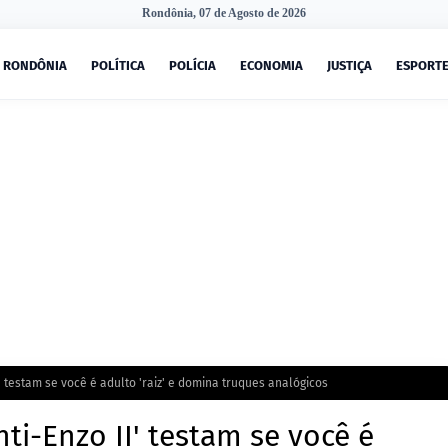
Rondônia, 07 de Agosto de 2026
RONDÔNIA
POLÍTICA
POLÍCIA
ECONOMIA
JUSTIÇA
ESPORT
I' testam se você é adulto 'raiz' e domina truques analógicos
nti-Enzo II' testam se você é