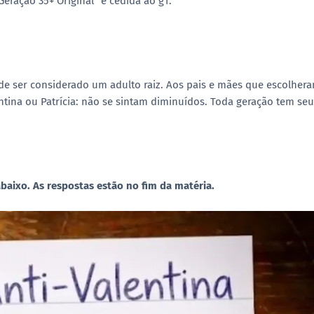
Geração 35+ Original" e cedida ao g1.
de ser considerado um adulto raiz. Aos pais e mães que escolher
entina ou Patrícia: não se sintam diminuídos. Toda geração tem se
baixo. As respostas estão no fim da matéria.