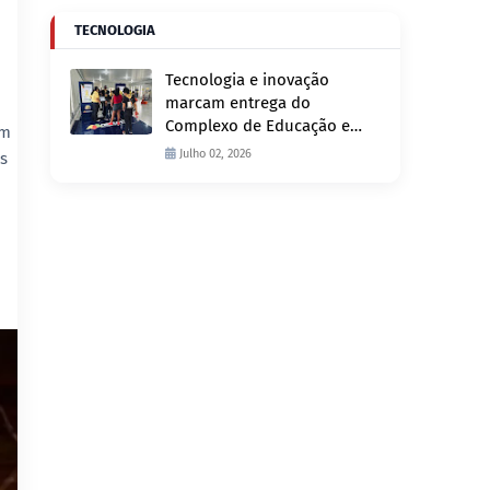
TECNOLOGIA
Tecnologia e inovação
marcam entrega do
Complexo de Educação e
am
Fiscalização de Trânsito
Julho 02, 2026
us
nesta quinta-feira, 2