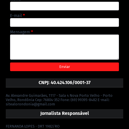
E-mail
*
Mensagem
*
CNPJ: 40.424.106/0001-37
Av. Alexandre Guimarães, 1117 - Sala 4 Nova Porto Velho - Porto
Velho, Rondônia Cep: 76804-352 Fone: (69) 99395-8482 E-mail:
sitealorondonia@gmail.com
Jornalista Responsável
FERNANDA LOPES - DRT 1982/RO