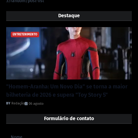
3/random/post-list
Destaque
ENTRETENIMENTO
"Homem-Aranha: Um Novo Dia" se torna a maior
bilheteria de 2026 e supera "Toy Story 5"
Redação
06 agosto
Formulário de contato
Nome