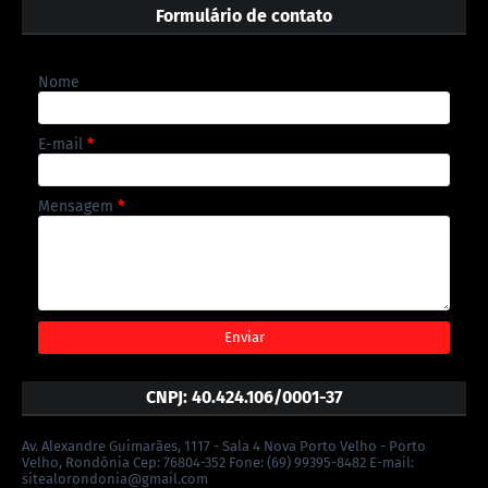
Formulário de contato
Nome
E-mail
*
Mensagem
*
CNPJ: 40.424.106/0001-37
Av. Alexandre Guimarães, 1117 - Sala 4 Nova Porto Velho - Porto
Velho, Rondônia Cep: 76804-352 Fone: (69) 99395-8482 E-mail:
sitealorondonia@gmail.com