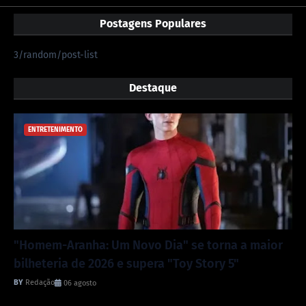
Postagens Populares
3/random/post-list
Destaque
ENTRETENIMENTO
"Homem-Aranha: Um Novo Dia" se torna a maior
bilheteria de 2026 e supera "Toy Story 5"
Redação
06 agosto