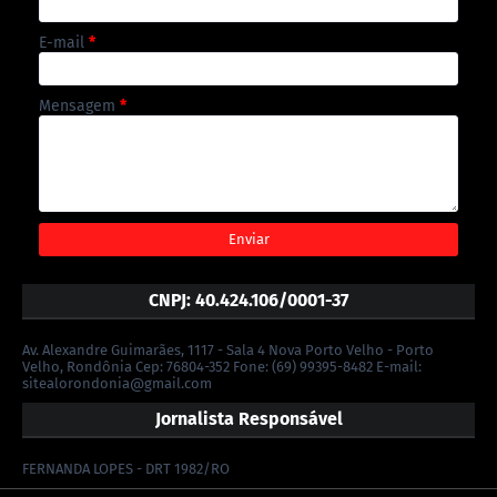
E-mail
*
Mensagem
*
CNPJ: 40.424.106/0001-37
Av. Alexandre Guimarães, 1117 - Sala 4 Nova Porto Velho - Porto
Velho, Rondônia Cep: 76804-352 Fone: (69) 99395-8482 E-mail:
sitealorondonia@gmail.com
Jornalista Responsável
FERNANDA LOPES - DRT 1982/RO