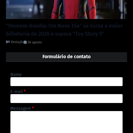
"Homem-Aranha: Um Novo Dia" se torna a maior
bilheteria de 2026 e supera "Toy Story 5"
Redação
06 agosto
Formulário de contato
Nome
E-mail
*
Mensagem
*