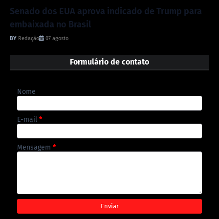
Senado dos EUA aprova indicado de Trump para
embaixada no Brasil
Redação
07 agosto
Formulário de contato
Nome
E-mail
*
Mensagem
*