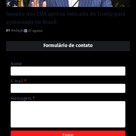
Senado dos EUA aprova indicado de Trump para
embaixada no Brasil
Redação
07 agosto
Formulário de contato
Nome
E-mail
*
Mensagem
*