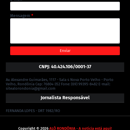
Mensagem
*
CNPJ: 40.424.106/0001-37
Av. Alexandre Guimarães, 1117 - Sala 4 Nova Porto Velho - Porto
Velho, Rondônia Cep: 76804-352 Fone: (69) 99395-8482 E-mail:
sitealorondonia@gmail.com
Jornalista Responsável
FERNANDA LOPES - DRT 1982/RO
Copyright ©
2026
ALÔ RONDÔNIA - A notícia está aqui!