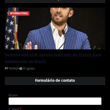
INTERNACIONAL
Senado dos EUA aprova indicado de Trump para
embaixada no Brasil
Redação
07 agosto
Formulário de contato
Nome
E-mail
*