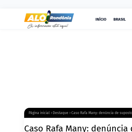
INÍCIO
BRASIL
Página inicial
Destaque
Caso Rafa Many: denúncia de suposto
Caso Rafa Many: denúncia 