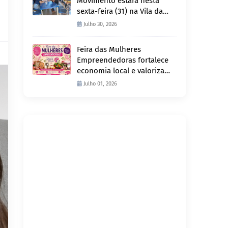
Movimento estará nesta
sexta-feira (31) na Vila da
Penha e sábado (1º) em
Julho 30, 2026
Abunã
Feira das Mulheres
Empreendedoras fortalece
economia local e valoriza
produção feminina no
Julho 01, 2026
Projeto Joana D’Arc