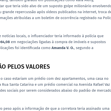
a Many, também grafado em publicações como Rafa Meny,
tar que teria sido alvo de um suposto golpe milionário envolvend
 grande repercussão após vídeos publicados na internet, troca d
rmações atribuídas a um boletim de ocorrência registrado na Políc
otícias locais, o influenciador teria informado à polícia que
064,08
em negociações ligadas à compra de imóveis e supostos
blicações foi identificada como
Amanda V. O.
, segundo a
O PELOS VALORES
 o caso estariam um prédio com dez apartamentos, uma casa no
 Rua Santa Catarina e um prédio comercial na Avenida Rafael Vaz
edes sociais por serem considerados abaixo do padrão de mercad
o peso após a informação de que a corretora teria assinado uma