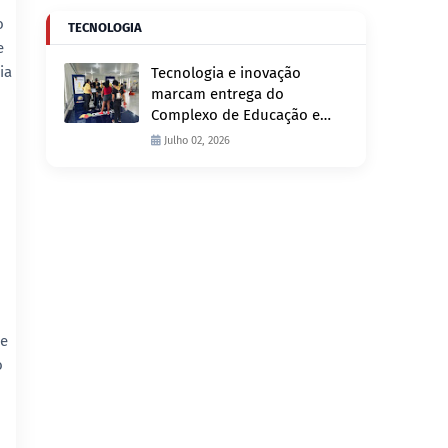
o
TECNOLOGIA
e
ia
Tecnologia e inovação
marcam entrega do
Complexo de Educação e
Fiscalização de Trânsito
Julho 02, 2026
nesta quinta-feira, 2
 e
o