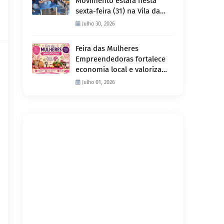
Movimento estará nesta
sexta-feira (31) na Vila da
Penha e sábado (1º) em
Julho 30, 2026
Abunã
Feira das Mulheres
Empreendedoras fortalece
economia local e valoriza
produção feminina no
Julho 01, 2026
Projeto Joana D’Arc