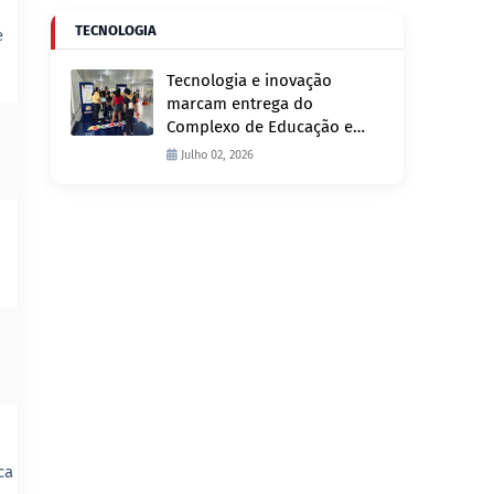
TECNOLOGIA
e
Tecnologia e inovação
marcam entrega do
Complexo de Educação e
Fiscalização de Trânsito
Julho 02, 2026
nesta quinta-feira, 2
ca