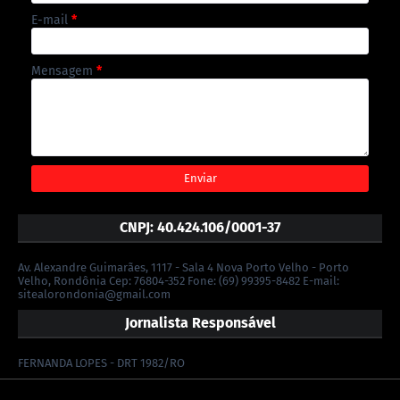
E-mail
*
Mensagem
*
CNPJ: 40.424.106/0001-37
Av. Alexandre Guimarães, 1117 - Sala 4 Nova Porto Velho - Porto
Velho, Rondônia Cep: 76804-352 Fone: (69) 99395-8482 E-mail:
sitealorondonia@gmail.com
Jornalista Responsável
FERNANDA LOPES - DRT 1982/RO