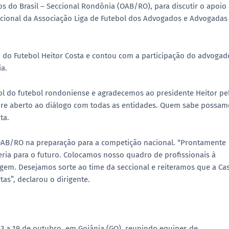
 do Brasil – Seccional Rondônia (OAB/RO)
, para discutir o apoio
ional da Associação Liga de Futebol dos Advogados e Advogadas
do Futebol Heitor Costa
e contou com a participação do advogad
ia.
l do futebol rondoniense e agradecemos ao presidente Heitor pe
pre aberto ao diálogo com todas as entidades. Quem sabe possam
ta.
 OAB/RO na preparação para a competição nacional. “Prontamente
ria para o futuro. Colocamos nosso quadro de profissionais à
ragem. Desejamos sorte ao time da seccional e reiteramos que a Ca
as”, declarou o dirigente.
13 a 19 de outubro
, em
Goiânia (GO)
, reunindo equipes de