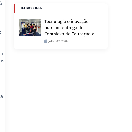
 à
TECNOLOGIA
Tecnologia e inovação
marcam entrega do
o
Complexo de Educação e
Fiscalização de Trânsito
Julho 02, 2026
nesta quinta-feira, 2
la
os
sa