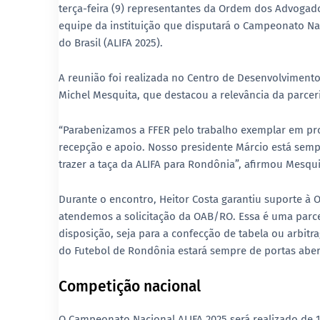
terça-feira (9) representantes da
Ordem dos Advogados
equipe da instituição que disputará o
Campeonato Nac
do Brasil (ALIFA 2025)
.
A reunião foi realizada no
Centro de Desenvolvimento 
Michel Mesquita
, que destacou a relevância da parcer
“Parabenizamos a FFER pelo trabalho exemplar em pro
recepção e apoio. Nosso presidente Márcio está sem
trazer a taça da ALIFA para Rondônia”, afirmou Mesqui
Durante o encontro, Heitor Costa garantiu suporte à
atendemos a solicitação da OAB/RO. Essa é uma parce
disposição, seja para a confecção de tabela ou arbit
do Futebol de Rondônia estará sempre de portas abert
Competição nacional
O
Campeonato Nacional ALIFA 2025
será realizado de