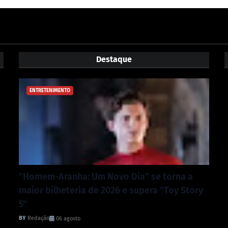
Destaque
ENTRETENIMENTO
"Homem-Aranha: Um Novo Dia" se torna a
maior bilheteria de 2026 e supera "Toy Story
5"
Redação
06 agosto