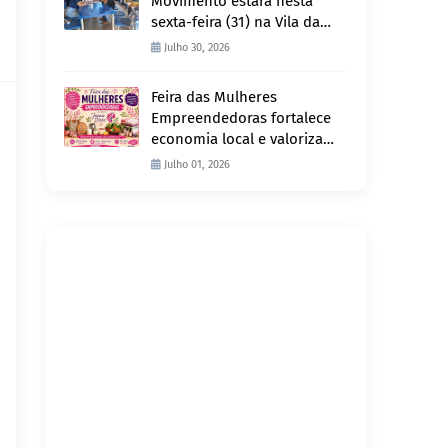
Movimento estará nesta
sexta-feira (31) na Vila da
Penha e sábado (1º) em
Julho 30, 2026
Abunã
Feira das Mulheres
Empreendedoras fortalece
economia local e valoriza
produção feminina no
Julho 01, 2026
Projeto Joana D’Arc