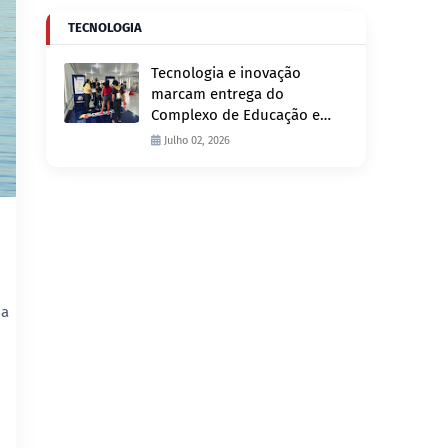
TECNOLOGIA
Tecnologia e inovação
marcam entrega do
Complexo de Educação e
Fiscalização de Trânsito
Julho 02, 2026
nesta quinta-feira, 2
da