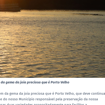
m da gema da joia preciosa que é Porto Velho
agem da gema da joia preciosa que é Porto Velho, que deve continu
ude do nosso Município responsável pela preservação da nossa
as duas variedades propositadamente para facilitar a