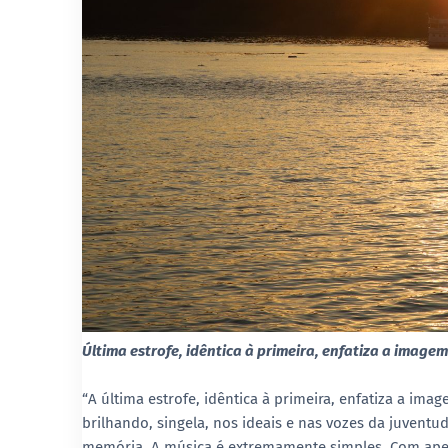
Última estrofe, idêntica à primeira, enfatiza a image
“A última estrofe, idêntica à primeira, enfatiza a im
brilhando, singela, nos ideais e nas vozes da juvent
memória. A música é extremamente simples. Com apen