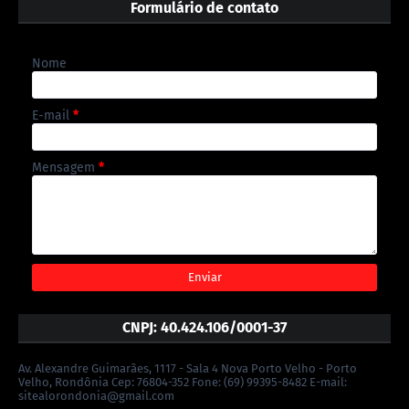
Formulário de contato
Nome
E-mail
*
Mensagem
*
CNPJ: 40.424.106/0001-37
Av. Alexandre Guimarães, 1117 - Sala 4 Nova Porto Velho - Porto
Velho, Rondônia Cep: 76804-352 Fone: (69) 99395-8482 E-mail:
sitealorondonia@gmail.com