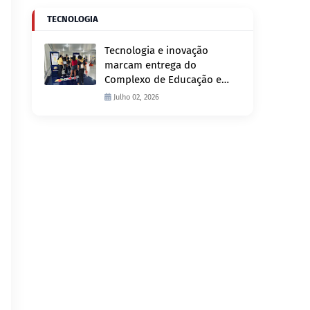
TECNOLOGIA
Tecnologia e inovação
marcam entrega do
Complexo de Educação e
Fiscalização de Trânsito
Julho 02, 2026
nesta quinta-feira, 2