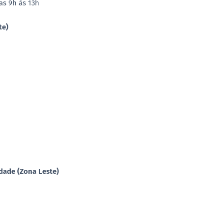
das 9h às 13h
te)
dade (Zona Leste)