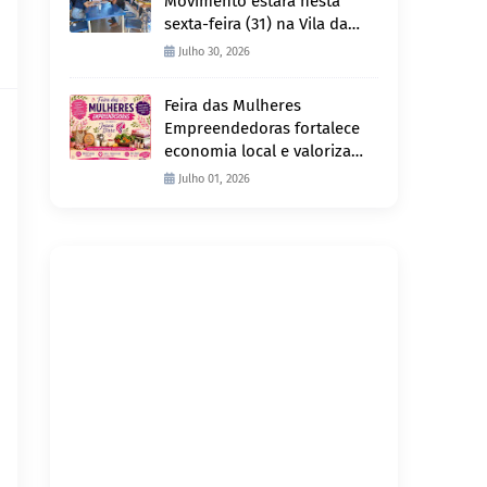
Movimento estará nesta
sexta-feira (31) na Vila da
Penha e sábado (1º) em
Julho 30, 2026
Abunã
Feira das Mulheres
Empreendedoras fortalece
economia local e valoriza
produção feminina no
Julho 01, 2026
Projeto Joana D’Arc