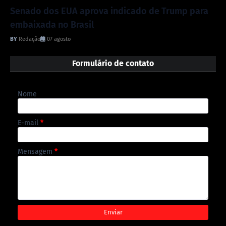
Senado dos EUA aprova indicado de Trump para
embaixada no Brasil
Redação
07 agosto
Formulário de contato
Nome
E-mail
*
Mensagem
*