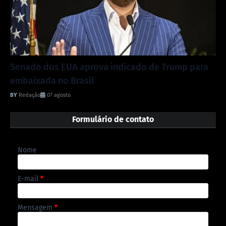
Senado dos EUA aprova indicado de Trump para
embaixada no Brasil
Redação
07 agosto
Formulário de contato
Nome
E-mail
*
Mensagem
*