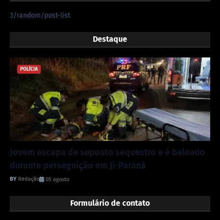
3/random/post-list
Destaque
POLÍCIA
Jovem escapa de suposto sequestro e é baleado
durante perseguição em Ji-Paraná
Redação
05 agosto
Formulário de contato