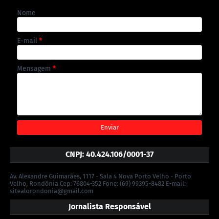
Nome
E-mail
*
Mensagem
*
CNPJ: 40.424.106/0001-37
Av. Alexandre Guimarães, 1117 - Sala 4 Nova Porto Velho - Porto
Velho, Rondônia Cep: 76804-352 Fone: (69) 99395-8482 E-mail:
sitealorondonia@gmail.com
Jornalista Responsável