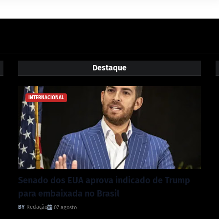
Destaque
INTERNACIONAL
Senado dos EUA aprova indicado de Trump
para embaixada no Brasil
Redação
07 agosto