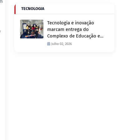
om
TECNOLOGIA
Tecnologia e inovação
marcam entrega do
e
Complexo de Educação e
Fiscalização de Trânsito
Julho 02, 2026
nesta quinta-feira, 2