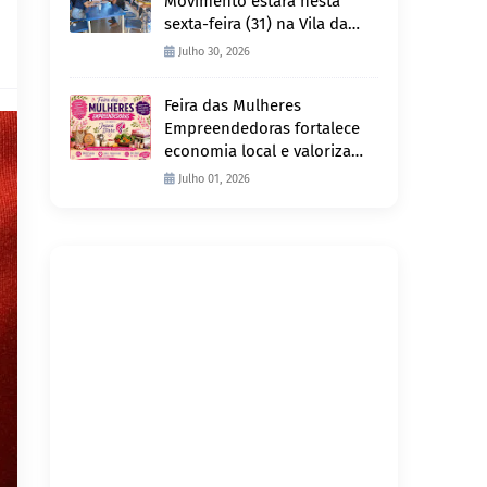
Movimento estará nesta
sexta-feira (31) na Vila da
Penha e sábado (1º) em
Julho 30, 2026
Abunã
Feira das Mulheres
Empreendedoras fortalece
economia local e valoriza
produção feminina no
Julho 01, 2026
Projeto Joana D’Arc