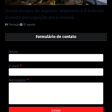
Jovem escapa de suposto sequestro e é baleado
durante perseguição em Ji-Paraná
Redação
05 agosto
Formulário de contato
Nome
E-mail
*
Mensagem
*