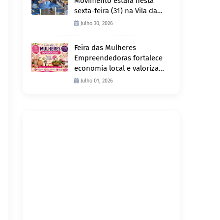
Movimento estará nesta
sexta-feira (31) na Vila da
Penha e sábado (1º) em
Julho 30, 2026
Abunã
Feira das Mulheres
Empreendedoras fortalece
economia local e valoriza
produção feminina no
Julho 01, 2026
Projeto Joana D’Arc