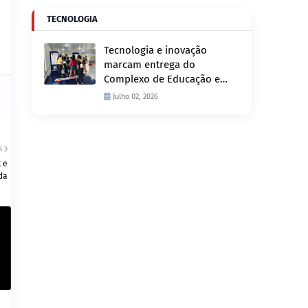
TECNOLOGIA
Tecnologia e inovação
marcam entrega do
Complexo de Educação e
Fiscalização de Trânsito
Julho 02, 2026
nesta quinta-feira, 2
S
 e
da