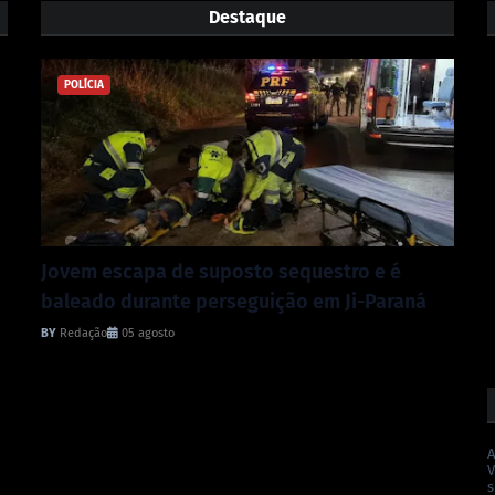
Destaque
POLÍCIA
Jovem escapa de suposto sequestro e é
baleado durante perseguição em Ji-Paraná
Redação
05 agosto
A
V
s