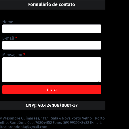
Formulário de contato
Nome
E-mail
*
Mensagem
*
CNPJ: 40.424.106/0001-37
v. Alexandre Guimarães, 1117 - Sala 4 Nova Porto Velho - Porto
elho, Rondônia Cep: 76804-352 Fone: (69) 99395-8482 E-mail:
itealorondonia@gmail.com