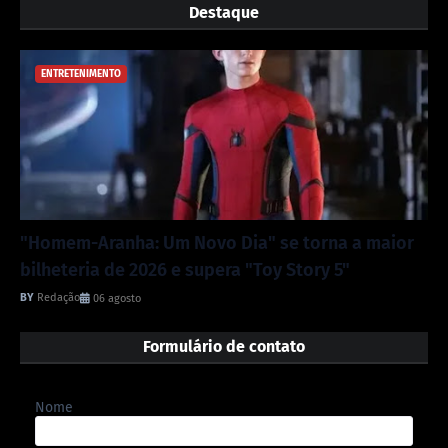
Destaque
ENTRETENIMENTO
"Homem-Aranha: Um Novo Dia" se torna a maior
bilheteria de 2026 e supera "Toy Story 5"
Redação
06 agosto
Formulário de contato
Nome