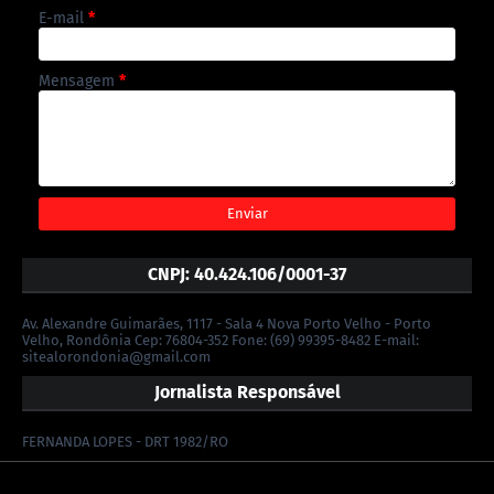
E-mail
*
Mensagem
*
CNPJ: 40.424.106/0001-37
Av. Alexandre Guimarães, 1117 - Sala 4 Nova Porto Velho - Porto
Velho, Rondônia Cep: 76804-352 Fone: (69) 99395-8482 E-mail:
sitealorondonia@gmail.com
Jornalista Responsável
FERNANDA LOPES - DRT 1982/RO