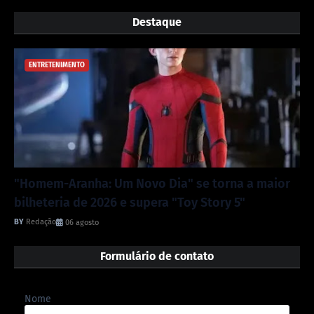
Destaque
ENTRETENIMENTO
"Homem-Aranha: Um Novo Dia" se torna a maior
bilheteria de 2026 e supera "Toy Story 5"
Redação
06 agosto
Formulário de contato
Nome