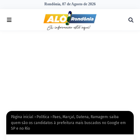
Rondônia, 07 de Agosto de 2026
Página inicial
Política
Paes, Marçal, Datena, Ramagem: saiba
quem são os candidatos à prefeitura mais buscados no Google em
SP e no Rio