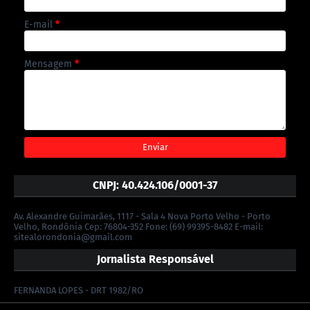
E-mail
*
Mensagem
*
CNPJ: 40.424.106/0001-37
Av. Alexandre Guimarães, 1117 - Sala 4 Nova Porto Velho - Porto
Velho, Rondônia Cep: 76804-352 Fone: (69) 99395-8482 E-mail:
sitealorondonia@gmail.com
Jornalista Responsável
FERNANDA LOPES - DRT 1982/RO