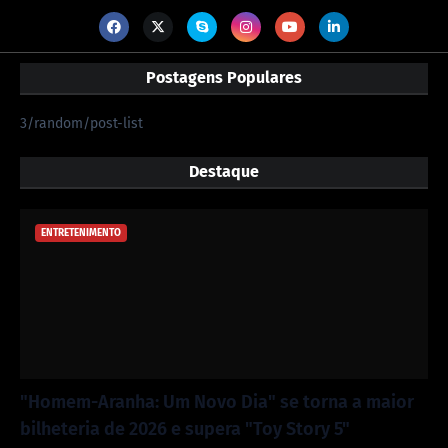
Postagens Populares
3/random/post-list
Destaque
ENTRETENIMENTO
"Homem-Aranha: Um Novo Dia" se torna a maior
bilheteria de 2026 e supera "Toy Story 5"