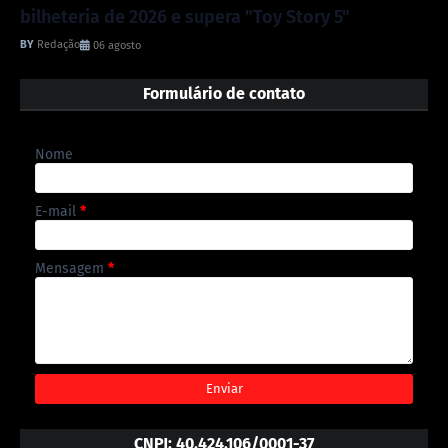
bilheteria de 2026 e supera "Toy Story 5"
Redação
06 agosto
Formulário de contato
Nome
E-mail
*
Mensagem
*
CNPJ: 40.424.106/0001-37