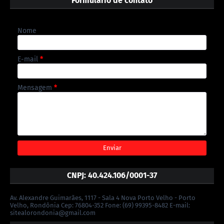
Formulário de contato
Nome
E-mail
*
Mensagem
*
CNPJ: 40.424.106/0001-37
Av. Alexandre Guimarães, 1117 - Sala 4 Nova Porto Velho - Porto
Velho, Rondônia Cep: 76804-352 Fone: (69) 99395-8482 E-mail:
sitealorondonia@gmail.com