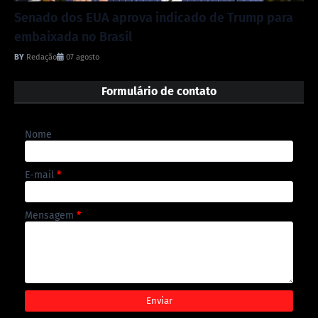
Senado dos EUA aprova indicado de Trump para
embaixada no Brasil
Redação
07 agosto
Formulário de contato
Nome
E-mail
*
Mensagem
*