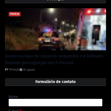
POLÍCIA
Jovem escapa de suposto sequestro e é baleado
durante perseguição em Ji-Paraná
Redação
05 agosto
Formulário de contato
Nome
E-mail
*