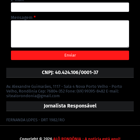
Mensagem
*
CNPJ: 40.424.106/0001-37
Av. Alexandre Guimarães, 1117 - Sala 4 Nova Porto Velho - Porto
Velho, Rondônia Cep: 76804-352 Fone: (69) 99395-8482 E-mail:
sitealorondonia@gmail.com
Jornalista Responsável
FERNANDA LOPES - DRT 1982/RO
Copyright ©
2026
ALÔ RONDÔNIA - A notícia está aqui!