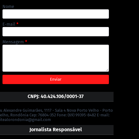
Nome
E-mail
*
Mensagem
*
CNPJ: 40.424.106/0001-37
v. Alexandre Guimarães, 1117 - Sala 4 Nova Porto Velho - Porto
elho, Rondônia Cep: 76804-352 Fone: (69) 99395-8482 E-mail:
itealorondonia@gmail.com
Jornalista Responsável