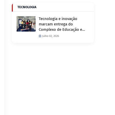
TECNOLOGIA
Tecnologia e inovação
marcam entrega do
Complexo de Educação e
Fiscalização de Trânsito
Julho 02, 2026
nesta quinta-feira, 2