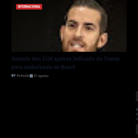
INTERNACIONAL
Senado dos EUA aprova indicado de Trump
para embaixada no Brasil
Redação
07 agosto
A
V
s