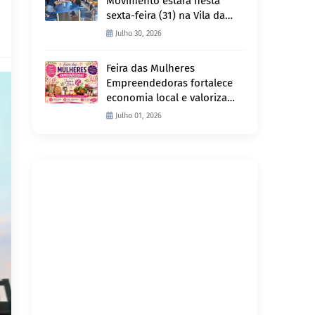
Movimento estará nesta
sexta-feira (31) na Vila da
Penha e sábado (1º) em
Julho 30, 2026
Abunã
Feira das Mulheres
Empreendedoras fortalece
economia local e valoriza
produção feminina no
Julho 01, 2026
Projeto Joana D’Arc