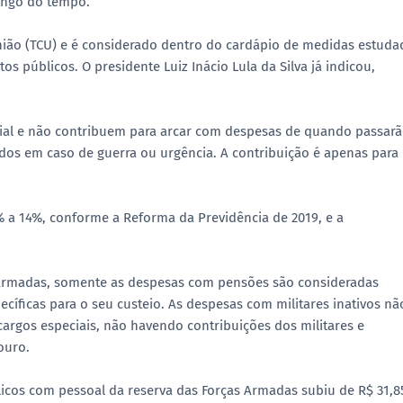
longo do tempo.
União (TCU) e é considerado dentro do cardápio de medidas estuda
 públicos. O presidente Luiz Inácio Lula da Silva já indicou,
cial e não contribuem para arcar com despesas de quando passar
os em caso de guerra ou urgência. A contribuição é apenas para
5% a 14%, conforme a Reforma da Previdência de 2019, e a
s Armadas, somente as despesas com pensões são consideradas
ecíficas para o seu custeio. As despesas com militares inativos nã
argos especiais, não havendo contribuições dos militares e
ouro.
licos com pessoal da reserva das Forças Armadas subiu de R$ 31,8