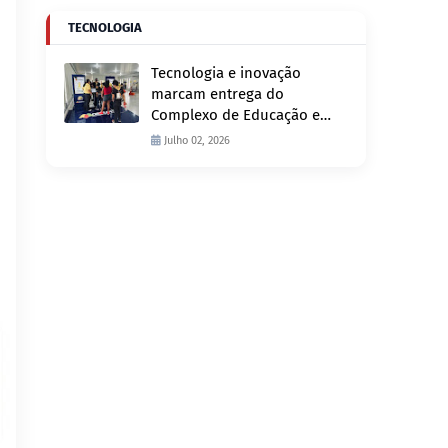
TECNOLOGIA
Tecnologia e inovação
marcam entrega do
Complexo de Educação e
Fiscalização de Trânsito
Julho 02, 2026
nesta quinta-feira, 2