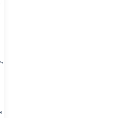
s,
o
de