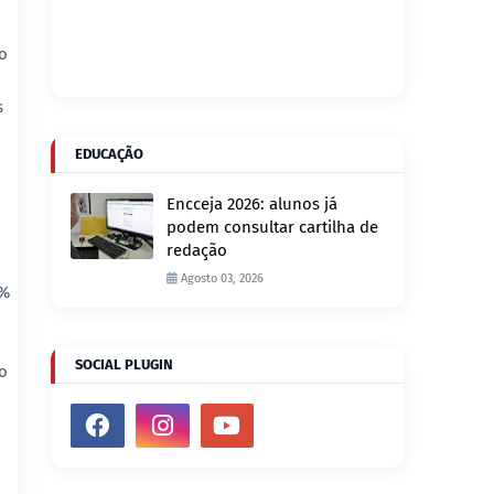
o
s
EDUCAÇÃO
Encceja 2026: alunos já
podem consultar cartilha de
redação
Agosto 03, 2026
8%
SOCIAL PLUGIN
o