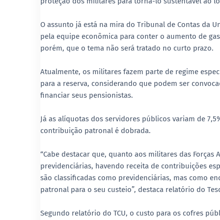
proteção dos militares para torná-lo sustentável ao 
O assunto já está na mira do Tribunal de Contas da 
pela equipe econômica para conter o aumento de gastos
porém, que o tema não será tratado no curto prazo.
Atualmente, os militares fazem parte de regime espe
para a reserva, considerando que podem ser convocad
financiar seus pensionistas.
Já as alíquotas dos servidores públicos variam de 7,
contribuição patronal é dobrada.
“Cabe destacar que, quanto aos militares das Força
previdenciárias, havendo receita de contribuições esp
são classificadas como previdenciárias, mas como enc
patronal para o seu custeio”, destaca relatório do Tes
Segundo relatório do TCU, o custo para os cofres púb