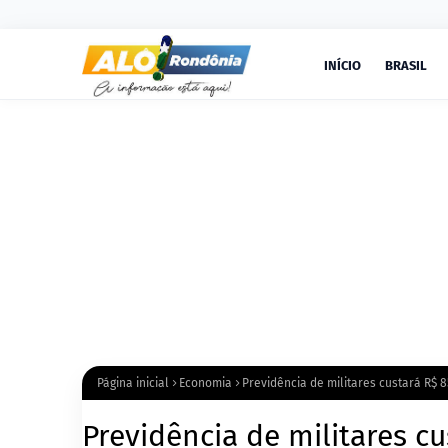
INÍCIO
BRASIL
Página inicial
Economia
Previdência de militares custará R$ 
Previdência de militares c