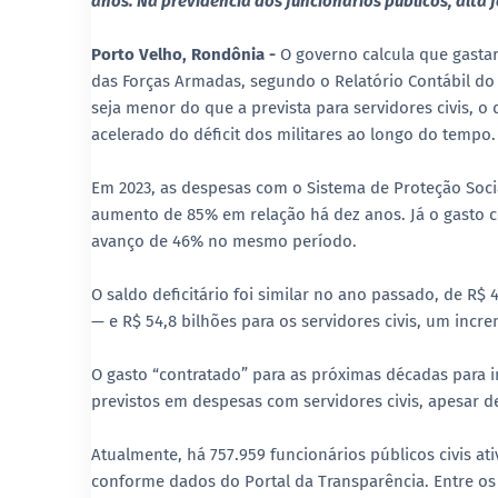
anos. Na previdência dos funcionários públicos, alta 
Porto Velho, Rondônia -
O governo calcula que gasta
das Forças Armadas, segundo o Relatório Contábil do
seja menor do que a prevista para servidores civis, 
acelerado do déficit dos militares ao longo do tempo.
Em 2023, as despesas com o Sistema de Proteção Soci
aumento de 85% em relação há dez anos. Já o gasto c
avanço de 46% no mesmo período.
O saldo deficitário foi similar no ano passado, de R$
— e R$ 54,8 bilhões para os servidores civis, um incr
O gasto “contratado” para as próximas décadas para i
previstos em despesas com servidores civis, apesar d
Atualmente, há 757.959 funcionários públicos civis at
conforme dados do Portal da Transparência. Entre os 