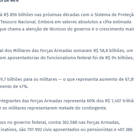
foi de 46%
rá R$ 856 bilhões nas próximas décadas com o Sistema de Proteçã
 Tesouro Nacional. Embora em valores absolutos a cifra estimada
o que chama a atenção de técnicos do governo é o crescimento mai
al dos Militares das Forças Armadas somaram R$ 58,8 bilhões, um
om aposentadorias do funcionalismo federal foi de R$ 94 bilhões,
 49,7 bilhões para os militares — o que representa aumento de 67,
emento de 47%.
ntegrantes das Forças Armadas representa 60% dos R$ 1,407 trilhã
e os militares representarem metade do contingente.
ivos no governo federal, contra 362.588 nas Forças Armadas,
inativos, são 707.902 civis aposentados ou pensionistas e 407.386