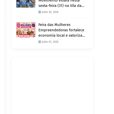
Movimento estará nesta
sexta-feira (31) na Vila da
Penha e sábado (1º) em
Julho 30, 2026
Abunã
Feira das Mulheres
Empreendedoras fortalece
economia local e valoriza
produção feminina no
Julho 01, 2026
Projeto Joana D’Arc