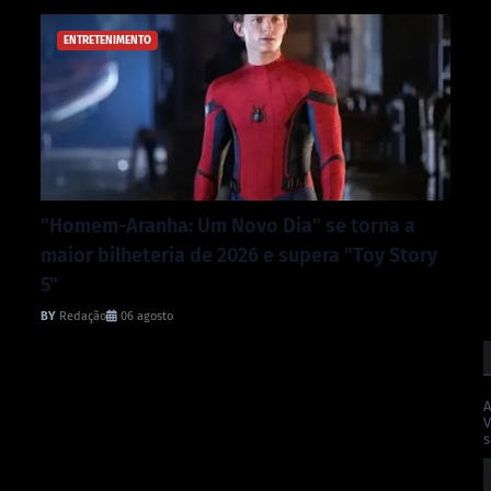
ENTRETENIMENTO
"Homem-Aranha: Um Novo Dia" se torna a
maior bilheteria de 2026 e supera "Toy Story
5"
Redação
06 agosto
A
V
s