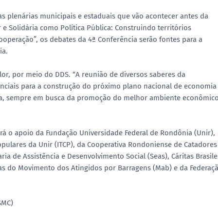
as plenárias municipais e estaduais que vão acontecer antes da
 Solidária como Política Pública: Construindo territórios
ooperação”, os debates da 4ª Conferência serão fontes para a
ia.
lor, por meio do DDS. “A reunião de diversos saberes da
senciais para a construção do próximo plano nacional de economia
ência, sempre em busca da promoção do melhor ambiente econômic
rá o apoio da Fundação Universidade Federal de Rondônia (Unir),
opulares da Unir (ITCP), da Cooperativa Rondoniense de Catadores
ria de Assistência e Desenvolvimento Social (Seas), Cáritas Brasile
icas do Movimento dos Atingidos por Barragens (Mab) e da Federaç
SMC)