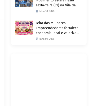
Movimento estará nesta
sexta-feira (31) na Vila da
Penha e sábado (1º) em
Julho 30, 2026
Abunã
Feira das Mulheres
Empreendedoras fortalece
economia local e valoriza
produção feminina no
Julho 01, 2026
Projeto Joana D’Arc