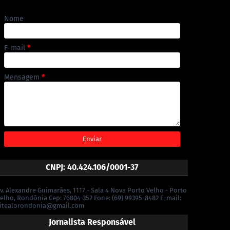
Nome
E-mail
*
Mensagem
*
CNPJ: 40.424.106/0001-37
v. Alexandre Guimarães, 1117 - Sala 4 Nova Porto Velho - Porto
elho, Rondônia Cep: 76804-352 Fone: (69) 99395-8482 E-mail:
itealorondonia@gmail.com
Jornalista Responsável