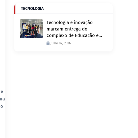
TECNOLOGIA
Tecnologia e inovação
marcam entrega do
Complexo de Educação e
Fiscalização de Trânsito
Julho 02, 2026
nesta quinta-feira, 2
o
 e
ira
ão