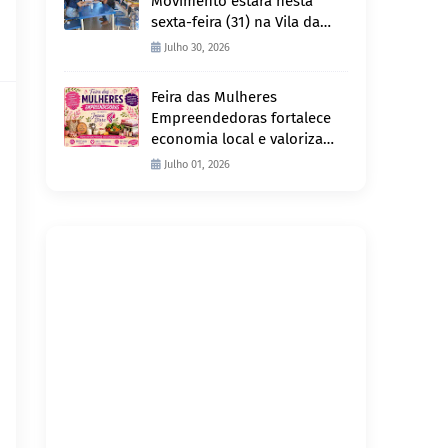
Movimento estará nesta
sexta-feira (31) na Vila da
Penha e sábado (1º) em
Julho 30, 2026
Abunã
Feira das Mulheres
Empreendedoras fortalece
economia local e valoriza
produção feminina no
Julho 01, 2026
Projeto Joana D’Arc