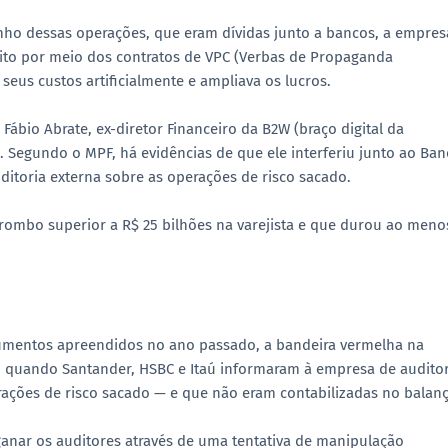
anho dessas operações, que eram dívidas junto a bancos, a empres
 feito por meio dos contratos de VPC (Verbas de Propaganda
eus custos artificialmente e ampliava os lucros.
Fábio Abrate, ex-diretor Financeiro da B2W (braço digital da
. Segundo o MPF, há evidências de que ele interferiu junto ao Ba
ditoria externa sobre as operações de risco sacado.
 rombo superior a R$ 25 bilhões na varejista e que durou ao meno
ocumentos apreendidos no ano passado, a bandeira vermelha na
6, quando Santander, HSBC e Itaú informaram à empresa de auditor
rações de risco sacado — e que não eram contabilizadas no balanç
nganar os auditores através de uma tentativa de manipulação