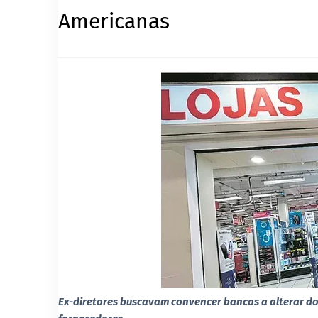
Americanas
Ex-diretores buscavam convencer bancos a alterar d