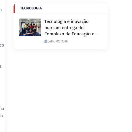
TECNOLOGIA
a
Tecnologia e inovação
marcam entrega do
Complexo de Educação e
Fiscalização de Trânsito
Julho 02, 2026
nco
nesta quinta-feira, 2
s
ia
o.