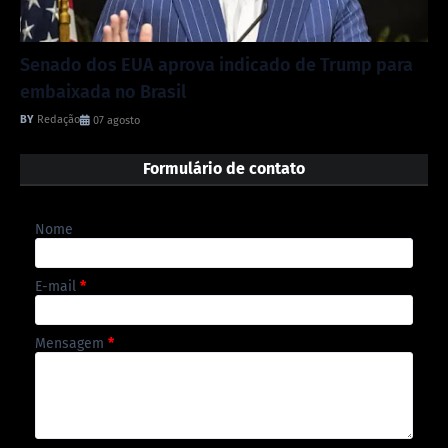
Senado dos EUA aprova indicado de Trump para
embaixada no Brasil
Redação
07 agosto
Formulário de contato
Nome
E-mail
*
Mensagem
*