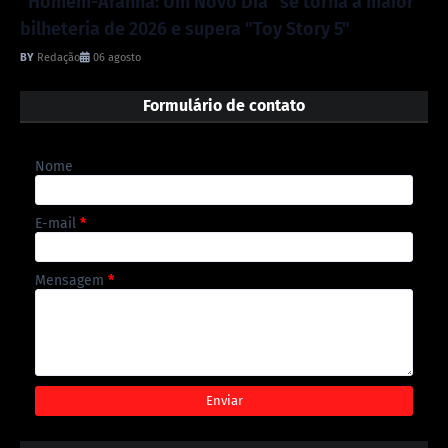
"Homem-Aranha: Um Novo Dia" se torna a maior
bilheteria de 2026 e supera "Toy Story 5"
Redação
06 agosto
Formulário de contato
Nome
E-mail
*
Mensagem
*