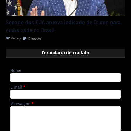
Senado dos EUA aprova indicado de Trump para
embaixada no Brasil
Redação
07 agosto
Formulário de contato
Nome
E-mail
*
Mensagem
*