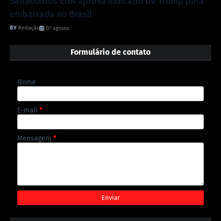
Senado dos EUA aprova indicado de Trump para
embaixada no Brasil
Redação
07 agosto
Formulário de contato
Nome
E-mail
*
Mensagem
*